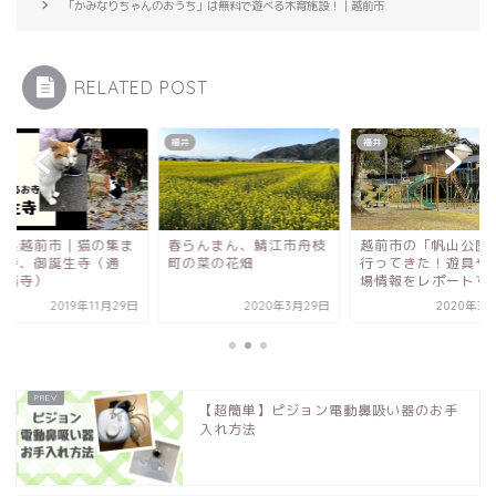
「かみなりちゃんのおうち」は無料で遊べる木育施設！｜越前市
RELATED POST
福井
福井
らんまん、鯖江市舟枝
越前市の「帆山公園」へ
福井県越前市｜猫の
の菜の花畑
行ってきた！遊具や駐車
るお寺、御誕生寺（
場情報をレポートするよ
称：猫寺）
2020年3月29日
2020年3月20日
2019年11
【超簡単】ピジョン電動鼻吸い器のお手
入れ方法